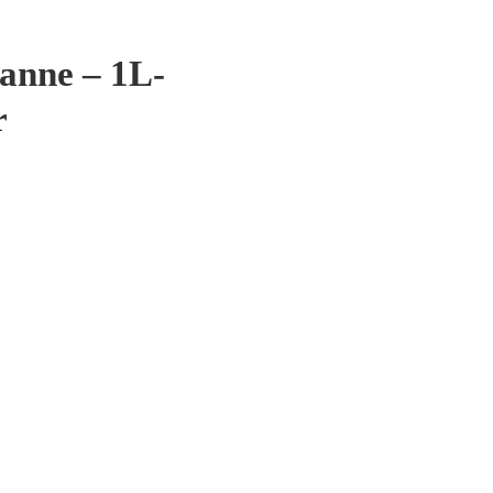
anne – 1L-
r