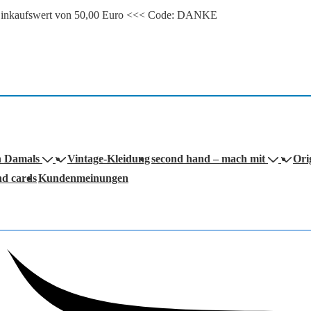
m Einkaufswert von 50,00 Euro <<< Code: DANKE
n Damals
Vintage-Kleidung
second hand – mach mit
Ori
nd cards
Kundenmeinungen