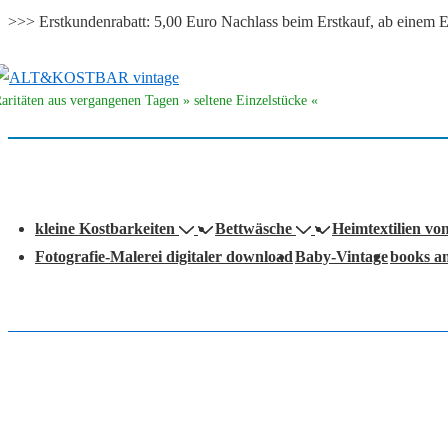
>>> Erstkundenrabatt: 5,00 Euro Nachlass beim Erstkauf, ab eine
↓
Zum
aritäten aus vergangenen Tagen » seltene Einzelstücke «
Inhalt
auptnavigation
kleine Kostbarkeiten
Bettwäsche
Heimtextilien vo
Fotografie-Malerei digitaler download
Baby-Vintage
books a