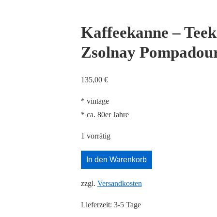
Kaffeekanne – Teek
Zsolnay Pompadou
135,00
€
* vintage
* ca. 80er Jahre
1 vorrätig
Kaffeekanne
In den Warenkorb
-
zzgl.
Versandkosten
Teekanne
-
Lieferzeit:
3-5 Tage
1L-