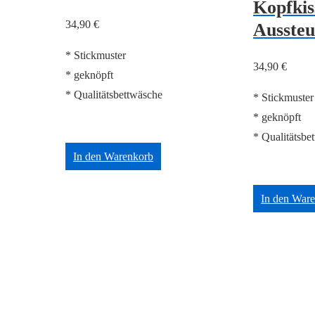
Kopfkis
34,90
€
Aussteu
* Stickmuster
34,90
€
* geknöpft
* Qualitätsbettwäsche
* Stickmuster
* geknöpft
* Qualitätsbe
In den Warenkorb
In den War