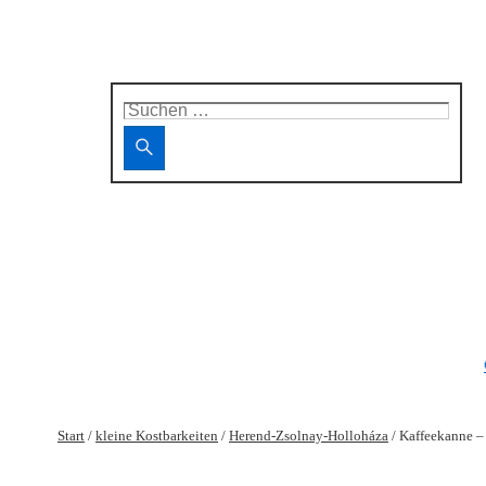
Suchen
nach:
Start
/
kleine Kostbarkeiten
/
Herend-Zsolnay-Holloháza
/ Kaffeekanne –