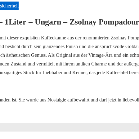
Zsolnay
sicherheit
Pompadour
– 1Liter – Ungarn – Zsolnay Pompadour
Menge
it dieser exquisiten Kaffeekanne aus der renommierten Zsolnay Pompa
d besticht durch sein glänzendes Finish und die anspruchsvolle Goldauf
ch ästhetischen Genuss. Als Original aus der Vintage-Ära und ein echte
enden Zustand und vermittelt mit ihrem antiken Charme und der außerg
zigartiges Stück für Liebhaber und Kenner, das jede Kaffeetafel berei
den ist. Sie wurde aus Nostalgie aufbewahrt und darf jetzt in liebev