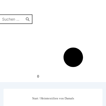
Suchen
nach:
0
Start
/ Heimtextilien von Damals