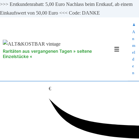
>>> Erstkundenrabatt: 5,00 Euro Nachlass beim Erstkauf, ab einem
Einkaufswert von 50,00 Euro <<< Code: DANKE
↓
Zum
A
Inhalt
n
m
Menü
Raritäten aus vergangenen Tagen » seltene
el
Einzelstücke «
d
e
n
€