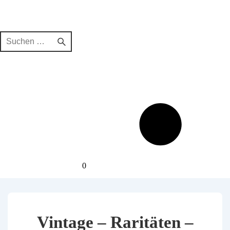
Suchen
nach:
0
Vintage – Raritäten –