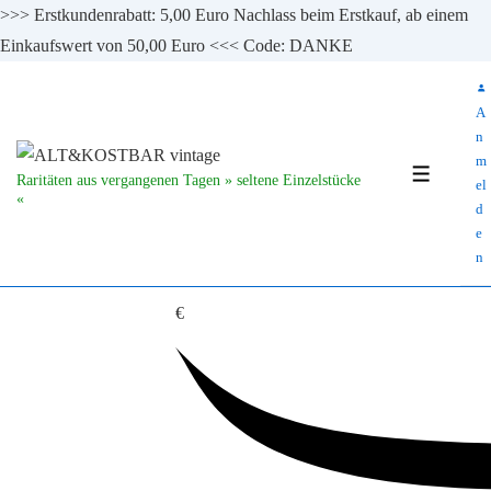
>>> Erstkundenrabatt: 5,00 Euro Nachlass beim Erstkauf, ab einem
Einkaufswert von 50,00 Euro <<< Code: DANKE
↓
Zum
A
Inhalt
n
m
MENÜ
Raritäten aus vergangenen Tagen » seltene Einzelstücke
el
«
d
e
n
€