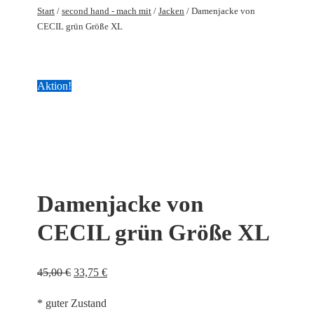
Start
/
second hand - mach mit
/
Jacken
/ Damenjacke von
CECIL grün Größe XL
Aktion!
Damenjacke von
CECIL grün Größe XL
Ursprünglicher
Aktueller
45,00
€
33,75
€
Preis
Preis
* guter Zustand
war:
ist: