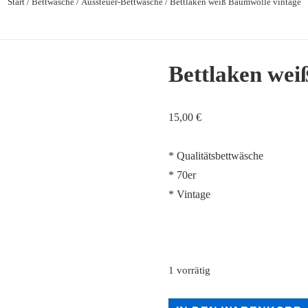
Start
/
Bettwäsche
/
Aussteuer-Bettwäsche
/ Bettlaken weiß Baumwolle vintage
Bettlaken wei
15,00
€
* Qualitätsbettwäsche
* 70er
* Vintage
1 vorrätig
Bettlaken