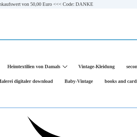
 Einkaufswert von 50,00 Euro <<< Code: DANKE
Heimtextilien von Damals
Vintage-Kleidung
seco
alerei digitaler download
Baby-Vintage
books and card