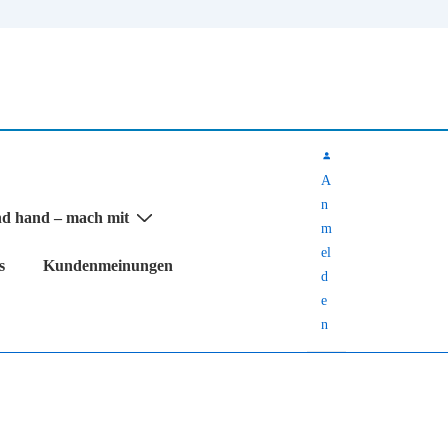
A
n
nd hand – mach mit
m
el
s
Kundenmeinungen
d
e
n