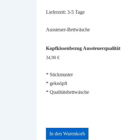
Lieferzeit:
3-5 Tage
Aussteuer-Bettwäsche
Kopfkissenbezug Aussteuerqualität
34,90
€
* Stickmuster
* geknöpft
* Qualitätsbettwäsche
In den Warenkorb