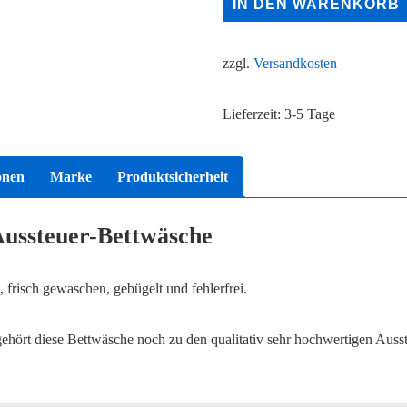
IN DEN WARENKORB
weiß
Baumwolle
zzgl.
Versandkosten
vintage
Menge
Lieferzeit:
3-5 Tage
onen
Marke
Produktsicherheit
Aussteuer-Bettwäsche
 frisch gewaschen, gebügelt und fehlerfrei.
 gehört diese Bettwäsche noch zu den qualitativ sehr hochwertigen Auss