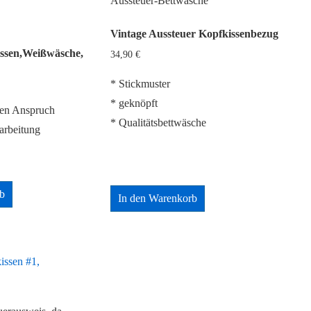
Aussteuer-Bettwäsche
Vintage Aussteuer Kopfkissenbezug
issen,Weißwäsche,
34,90
€
* Stickmuster
* geknöpft
sten Anspruch
* Qualitätsbettwäsche
arbeitung
b
In den Warenkorb