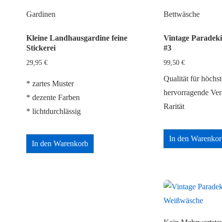
Gardinen
Bettwäsche
Kleine Landhausgardine feine
Vintage Paradek
Stickerei
#3
29,95
€
99,50
€
Qualität für höch
* zartes Muster
hervorragende Ver
* dezente Farben
Rarität
* lichtdurchlässig
In den Warenkor
In den Warenkorb