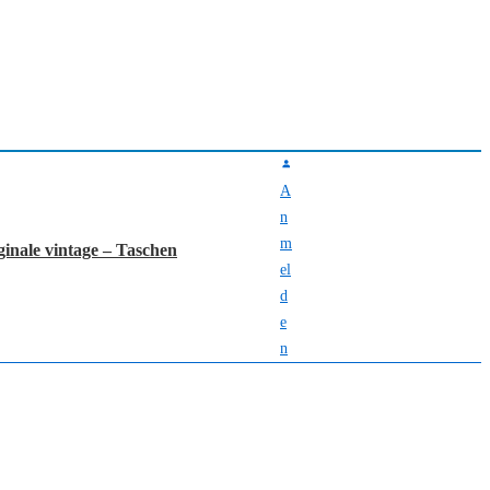
A
n
m
ginale vintage – Taschen
el
d
e
n