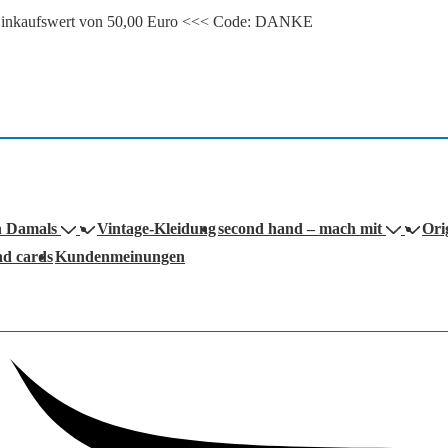
m Einkaufswert von 50,00 Euro <<< Code: DANKE
n Damals
Vintage-Kleidung
second hand – mach mit
Ori
nd cards
Kundenmeinungen