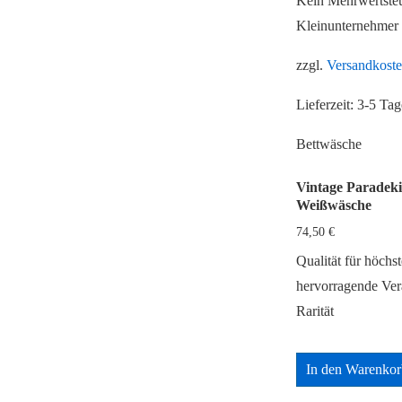
Kein Mehrwertsteu
Kleinunternehmer
zzgl.
Versandkost
Lieferzeit:
3-5 Tag
Bettwäsche
Vintage Paradeki
Weißwäsche
74,50
€
Qualität für höch
hervorragende Ver
Rarität
In den Warenkor