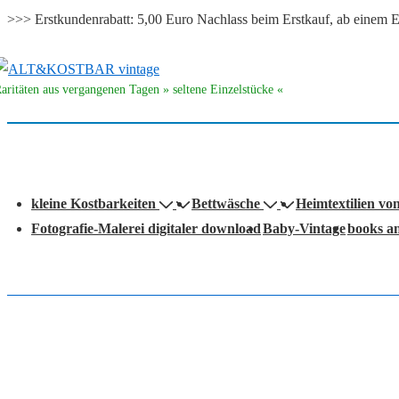
>>> Erstkundenrabatt: 5,00 Euro Nachlass beim Erstkauf, ab eine
↓
Zum
aritäten aus vergangenen Tagen » seltene Einzelstücke «
Inhalt
auptnavigation
kleine Kostbarkeiten
Bettwäsche
Heimtextilien vo
Fotografie-Malerei digitaler download
Baby-Vintage
books a