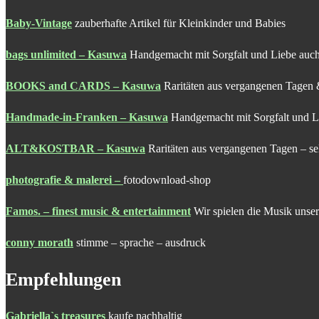
Baby-Vintage
zauberhafte Artikel für Kleinkinder und Babies
bags unlimited – Kasuwa
Handgemacht mit Sorgfalt und Liebe auch
BOOKS and CARDS – Kasuwa
Raritäten aus vergangenen Tagen 
Handmade-in-Franken – Kasuwa
Handgemacht mit Sorgfalt und Li
ALT&KOSTBAR – Kasuwa
Raritäten aus vergangenen Tagen – se
photografie & malerei
–
fotodownload-shop
Famos. – finest music & entertainment
Wir spielen die Musik unser
conny morath
stimme – sprache – ausdruck
Empfehlungen
Gabriella`s treasures
kaufe nachhaltig