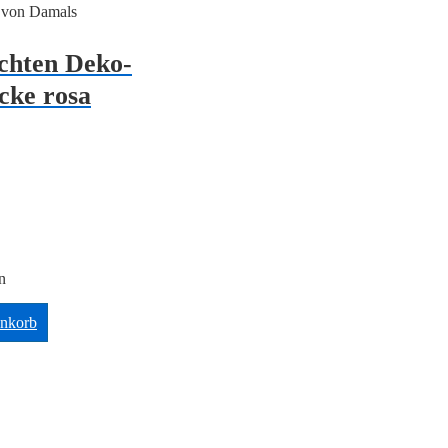
n von Damals
chten Deko-
cke rosa
n
enkorb