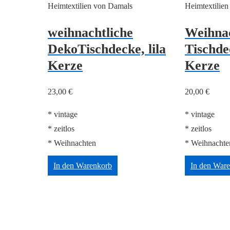
Heimtextilien von Damals
Heimtextilie
weihnachtliche
Weihna
DekoTischdecke, lila
Tischde
Kerze
Kerze
23,00
€
20,00
€
* vintage
* vintage
* zeitlos
* zeitlos
* Weihnachten
* Weihnachte
In den Warenkorb
In den War