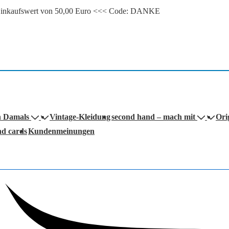
m Einkaufswert von 50,00 Euro <<< Code: DANKE
n Damals
Vintage-Kleidung
second hand – mach mit
Ori
nd cards
Kundenmeinungen