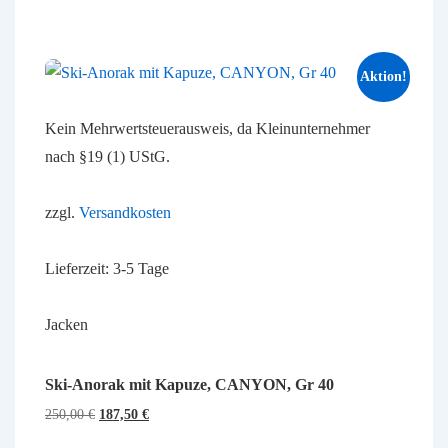
Aktion!
Kein Mehrwertsteuerausweis, da Kleinunternehmer
nach §19 (1) UStG.
zzgl.
Versandkosten
Lieferzeit:
3-5 Tage
Jacken
Ski-Anorak mit Kapuze, CANYON, Gr 40
Ursprünglicher
Aktueller
250,00
€
187,50
€
Preis
Preis