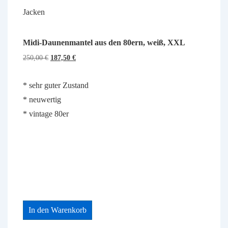
Jacken
Midi-Daunenmantel aus den 80ern, weiß, XXL
Ursprünglicher
Aktueller
250,00
€
187,50
€
Preis
Preis
war:
ist:
* sehr guter Zustand
250,00 €
187,50 €.
* neuwertig
* vintage 80er
In den Warenkorb