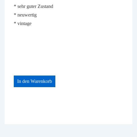
war:
ist:
* sehr guter Zustand
250,00 €
187,50 €.
* neuwertig
* vintage
In den Warenkorb