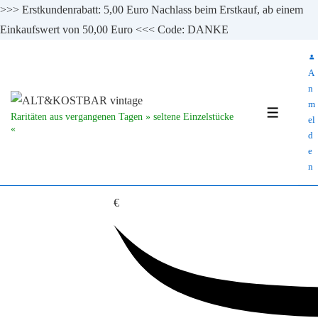
>>> Erstkundenrabatt: 5,00 Euro Nachlass beim Erstkauf, ab einem
Einkaufswert von 50,00 Euro <<< Code: DANKE
↓
Zum
A
Inhalt
n
m
MENÜ
Raritäten aus vergangenen Tagen » seltene Einzelstücke
el
«
d
e
n
€