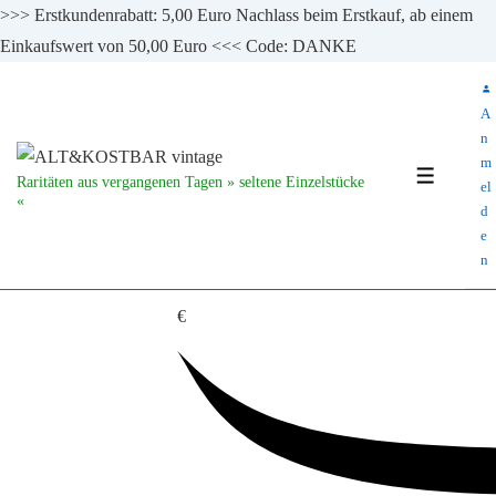
>>> Erstkundenrabatt: 5,00 Euro Nachlass beim Erstkauf, ab einem
Einkaufswert von 50,00 Euro <<< Code: DANKE
↓
Zum
A
Inhalt
n
m
MENÜ
Raritäten aus vergangenen Tagen » seltene Einzelstücke
el
«
d
e
n
€