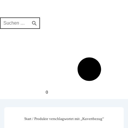
Suchen
nach:
0
Start
/ Produkte verschlagwortet mit „Kuvertbezug“