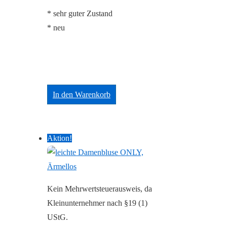
Preis
Preis
* sehr guter Zustand
war:
ist:
* neu
65,00 €
43,88 €.
In den Warenkorb
Aktion!
Kein Mehrwertsteuerausweis, da
Kleinunternehmer nach §19 (1)
UStG.