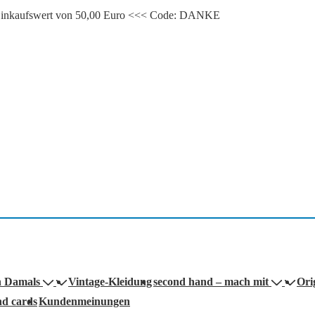
m Einkaufswert von 50,00 Euro <<< Code: DANKE
n Damals
Vintage-Kleidung
second hand – mach mit
Ori
nd cards
Kundenmeinungen