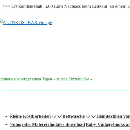
>>> Erstkundenrabatt: 5,00 Euro Nachlass beim Erstkauf, ab eine
↓
Zum
Inhalt
aritäten aus vergangenen Tagen » seltene Einzelstücke «
auptnavigation
kleine Kostbarkeiten
Bettwäsche
Heimtextilien vo
Fotografie-Malerei digitaler download
Baby-Vintage
books a