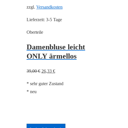
zzgl.
Versandkosten
Lieferzeit:
3-5 Tage
Oberteile
Damenbluse leicht
ONLY ärmellos
Ursprünglicher
Aktueller
39,00
€
26,33
€
Preis
Preis
* sehr guter Zustand
war:
ist:
* neu
39,00 €
26,33 €.