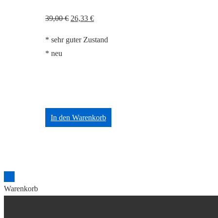
Ursprünglicher
Aktueller
39,00
€
26,33
€
Preis
Preis
* sehr guter Zustand
war:
ist:
* neu
39,00 €
26,33 €.
In den Warenkorb
Warenkorb