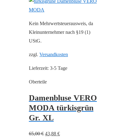
Kein Mehrwertsteuerausweis, da
Kleinunternehmer nach §19 (1)
UStG.
zzgl.
Versandkosten
Lieferzeit:
3-5 Tage
Oberteile
Damenbluse VERO
MODA türkisgrün
Gr. XL
Ursprünglicher
Aktueller
65,00
€
43,88
€