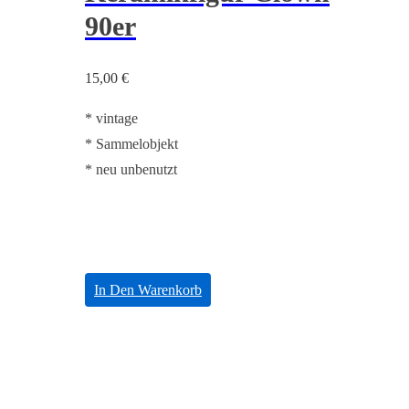
90er
15,00
€
* vintage
* Sammelobjekt
* neu unbenutzt
In Den Warenkorb