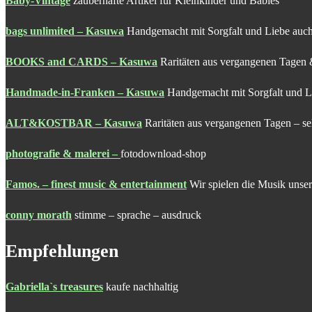
Baby-Vintage
zauberhafte Artikel für Kleinkinder und Babies
bags unlimited – Kasuwa
Handgemacht mit Sorgfalt und Liebe auch
BOOKS and CARDS – Kasuwa
Raritäten aus vergangenen Tagen 
Handmade-in-Franken – Kasuwa
Handgemacht mit Sorgfalt und Li
ALT&KOSTBAR – Kasuwa
Raritäten aus vergangenen Tagen – se
photografie & malerei
–
fotodownload-shop
Famos. – finest music & entertainment
Wir spielen die Musik unser
conny morath
stimme – sprache – ausdruck
Empfehlungen
Gabriella`s treasures
kaufe nachhaltig