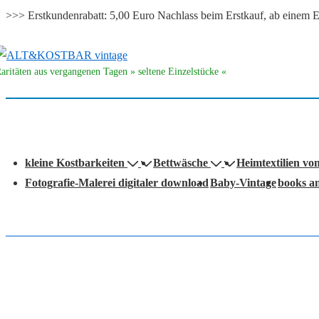
>>> Erstkundenrabatt: 5,00 Euro Nachlass beim Erstkauf, ab eine
↓
Zum
aritäten aus vergangenen Tagen » seltene Einzelstücke «
Inhalt
auptnavigation
kleine Kostbarkeiten
Bettwäsche
Heimtextilien vo
Fotografie-Malerei digitaler download
Baby-Vintage
books a