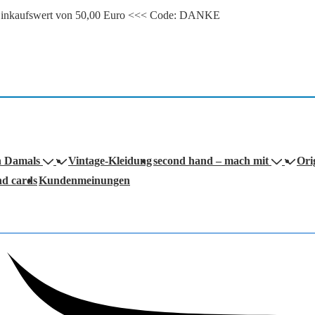
m Einkaufswert von 50,00 Euro <<< Code: DANKE
n Damals
Vintage-Kleidung
second hand – mach mit
Ori
nd cards
Kundenmeinungen