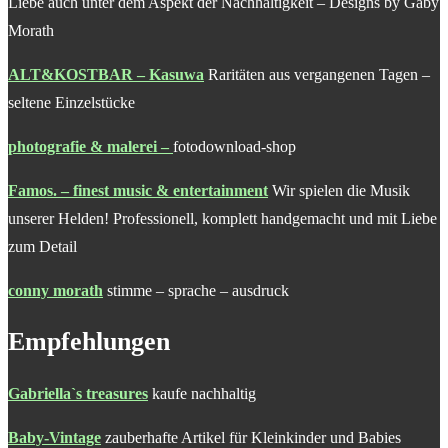
Liebe auch unter dem Aspekt der Nachhaltigkeit – Designs by Gaby
Morath
ALT&KOSTBAR – Kasuwa
Raritäten aus vergangenen Tagen –
seltene Einzelstücke
photografie & malerei
–
fotodownload-shop
Famos. – finest music & entertainment
Wir spielen die Musik
unserer Helden! Professionell, komplett handgemacht und mit Liebe
zum Detail
conny morath
stimme – sprache – ausdruck
Empfehlungen
Gabriella`s treasures
kaufe nachhaltig
Baby-Vintage
zauberhafte Artikel für Kleinkinder und Babies