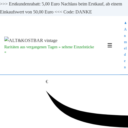
>>> Erstkundenrabatt: 5,00 Euro Nachlass beim Erstkauf, ab einem
Einkaufswert von 50,00 Euro <<< Code: DANKE
↓
Zum
A
Inhalt
n
m
MENÜ
Raritäten aus vergangenen Tagen » seltene Einzelstücke
el
«
d
e
n
€