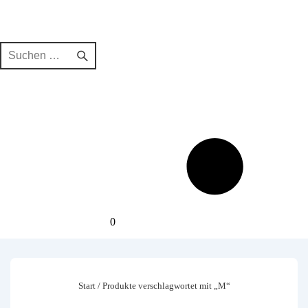
Suchen
nach:
0
Start
/ Produkte verschlagwortet mit „M“