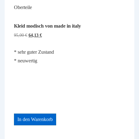
Oberteile
Kleid modisch von made in italy
Ursprünglicher
Aktueller
95,00
€
64,13
€
Preis
Preis
war:
ist:
* sehr guter Zustand
95,00 €
64,13 €.
* neuwertig
In den Warenkorb